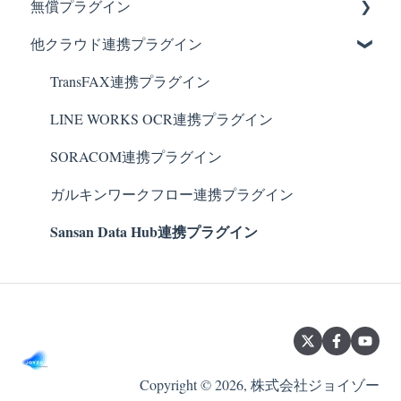
無償プラグイン
設定方法や仕様について知りたい時は？
テーブル行列変換プラグイン
他クラウド連携プラグイン
テーブルフィールドコピープラグイン
PDFプレビュープラグイン
ルックアップコピー元登録プラグイン
krewData手動実行プラグイン
TransFAX連携プラグイン
カードビュープラグイン
ガルキンスケジュール連携プラグイン
LINE WORKS OCR連携プラグイン
一覧個別指定プラグイン
フィールド情報取得プラグイン
SORACOM連携プラグイン
再利用フィールド指定プラグイン
Backlog課題連携プラグイン
ガルキンワークフロー連携プラグイン
Sansan Data Hub連携プラグイン
フルスクリーンプラグイン
kinnote（キンノート）
テーブル編集ビュープラグイン
予実管理プラグイン
前年対比プラグイン
Copyright © 2026, 株式会社ジョイゾー