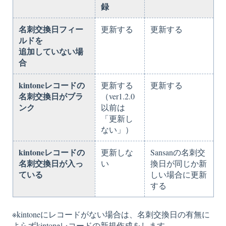
録
名刺交換日フィー
更新する
更新する
ルドを
追加していない場
合
kintoneレコードの
更新する
更新する
名刺交換日がブラ
（ver1.2.0
ンク
以前は
「更新し
ない」）
kintoneレコードの
更新しな
Sansanの名刺交
名刺交換日が入っ
い
換日が同じか新
ている
しい場合に更新
する
※kintoneにレコードがない場合は、名刺交換日の有無に
よらずkintoneレコードの新規作成をします。