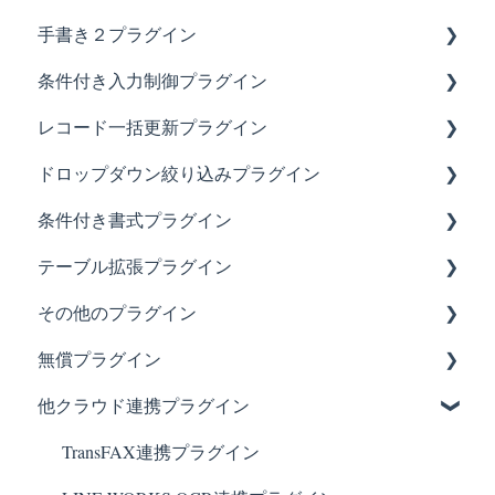
手書き２プラグイン
動作環境やセキュリティを確認したい時は？
設定方法や仕様について知りたい時は？
あれ？不具合かなと思った時は？
条件付き入力制御プラグイン
設定やアップデート・その他について
アップデート情報
設定方法や仕様について知りたい時は？
あれ？不具合かなと思った時は？
レコード一括更新プラグイン
アップデート情報
設定方法や仕様について知りたい時は？
あれ？不具合かなと思った時は？
ドロップダウン絞り込みプラグイン
アップデート情報
設定方法や仕様について知りたい時は？
あれ？不具合かなと思った時は？
条件付き書式プラグイン
アップデート情報
設定方法や仕様について知りたい時は？
設定方法や仕様について知りたい時は？
テーブル拡張プラグイン
アップデート情報
アップデート情報
設定方法や仕様について知りたい時は？
その他のプラグイン
アップデート情報
あれ？不具合かなと思った時は？
無償プラグイン
設定方法や仕様について知りたい時は？
テーブル行列変換プラグイン
他クラウド連携プラグイン
テーブルフィールドコピープラグイン
PDFプレビュープラグイン
ルックアップコピー元登録プラグイン
krewData手動実行プラグイン
TransFAX連携プラグイン